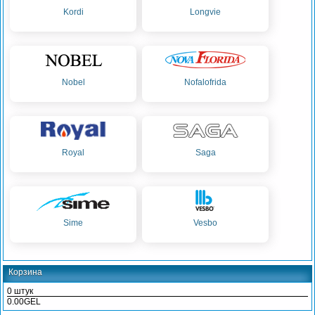
Kordi
Longvie
Nobel
Nofalofrida
Royal
Saga
Sime
Vesbo
Корзина
0 штук
0.00GEL