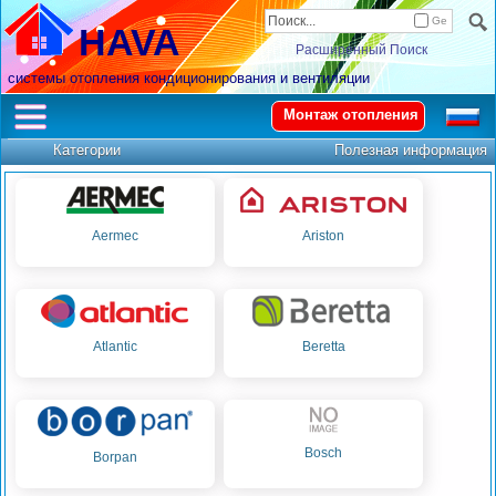
Ge
HAVA
Расширенный Поиск
системы отопления кондиционирования и вентиляции
Монтаж отопления
Категории
Полезная информация
Aermec
Ariston
Atlantic
Beretta
Bosch
Borpan